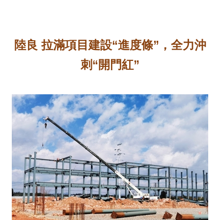
陸良 拉滿項目建設“進度條”，全力沖
刺“開門紅”