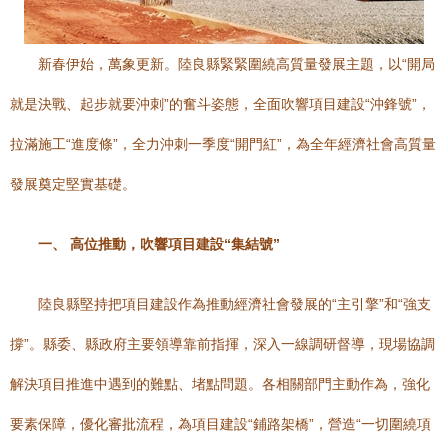
新春伊始，萬象更新。陸良縣緊緊圍繞高質量發展主題，以“開局
就是決戰、起步就要沖刺”的奮斗姿態，全面吹響項目建設“沖鋒號”，
拉滿施工“進度條”，全力沖刺一季度“開門紅”，為全年經濟社會高質量
發展奠定堅實基礎。
一、 高位推動，吹響項目建設“集結號”
陸良縣堅持把項目建設作為推動經濟社會發展的“主引擎”和“強支
撐”。縣委、縣政府主要領導靠前指揮，深入一線調研督導，現場協調
解決項目推進中遇到的難點、堵點問題。各相關部門主動作為，強化
要素保障，優化審批流程，為項目建設“鋪路架橋”，營造“一切圍繞項