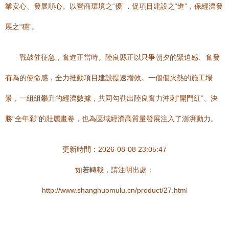
業安心、發展順心。以營商環境之“優”，促項目建設之“進”，保經濟發
展之“穩”。
戰鼓催征急，奮進正當時。陸良縣正以只爭朝夕的緊迫感、奮發
有為的使命感，全力推動項目建設提速增效。一個個火熱的施工場
景，一組組攀升的經濟數據，共同勾勒出陸良奮力沖刺“開門紅”、決
勝“全年彩”的壯麗畫卷，也為區域經濟高質量發展注入了澎湃動力。
更新時間：2026-08-08 23:05:47
如若轉載，請注明出處：
http://www.shanghuomulu.cn/product/27.html